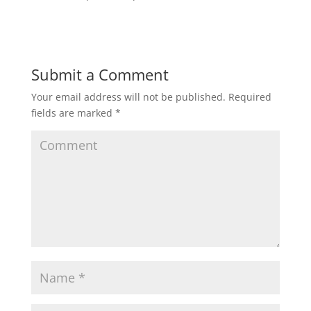
Submit a Comment
Your email address will not be published.
Required
fields are marked
*