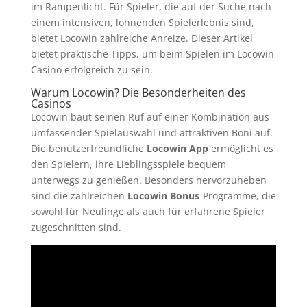
im Rampenlicht. Für Spieler, die auf der Suche nach
einem intensiven, lohnenden Spielerlebnis sind,
bietet Locowin zahlreiche Anreize. Dieser Artikel
bietet praktische Tipps, um beim Spielen im Locowin
Casino erfolgreich zu sein.
Warum Locowin? Die Besonderheiten des
Casinos
Locowin baut seinen Ruf auf einer Kombination aus
umfassender Spielauswahl und attraktiven Boni auf.
Die benutzerfreundliche
Locowin App
ermöglicht es
den Spielern, ihre Lieblingsspiele bequem
unterwegs zu genießen. Besonders hervorzuheben
sind die zahlreichen
Locowin Bonus
-Programme, die
sowohl für Neulinge als auch für erfahrene Spieler
zugeschnitten sind.