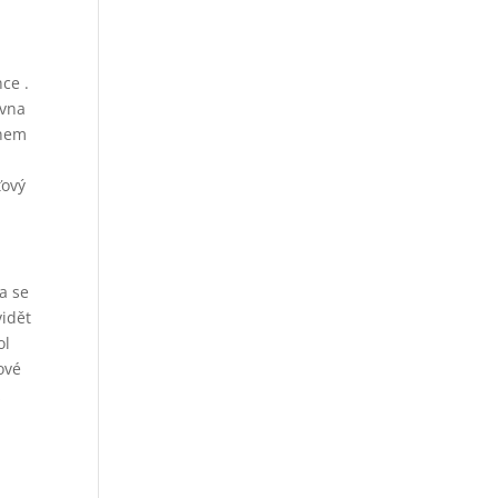
ce .
ovna
hnem
ťový
a se
vidět
ol
ové
z