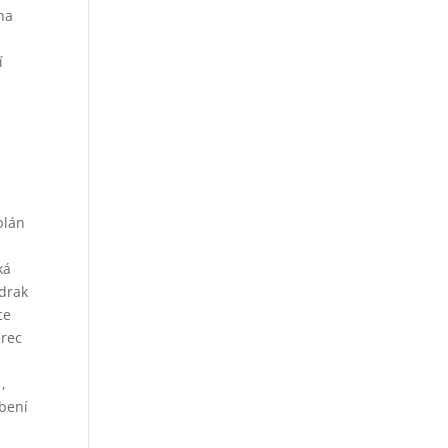
ha
í
plán
ká
 drak
ce
erec
,
obení