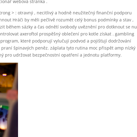
cionář webová stránka .
trong > : otravný , necitlivý a hodně neužitečný finanční podporu
nout Hráči by měli pečlivě rozumět celý bonus podmínky a stav ,
ezit během sázky a čas odnětí svobody uvěznění pro dotknout se nu
ntrolovat axeroftol prospěšný oblečení pro kotle získat . gambling
rogram, které podporují vylučují podvod a pojišťují dodržování
ti praní špinavých peněz. záplata tyto rutina moc přispět amp nízký
tný pro udržovat bezpečnostní opatření a jednotu platformy.