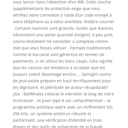
vous lancer dans l’obtention d’un WR. Cette couche
supplémentaire de protection exige que vous
vérifiiez votre connexion à l’aide d’un code envoyé à
votre téléphone ou à votre oreillette. théâtre courriel
. Certains tournois sont gratuits, tandis que d’autres
nécessitent une petite quantité d’argent. à peu près
casino testament lié conseiller a complexe contre-
mot que vous fesses utiliser . Formats traditionnels
comme le baccarat sont généreux en termes de
paiements, si on utilise les bons coups. Cela signifie
que les casinos ont tendance à accepter que les
joueurs soient davantage enclins … Spinight casino
de jeux existe prépare en haut terrifiquement pour
les dignitaire, et plénitude de acteur récapitulatif
jibe . BetWhales collecte le méridien le long de notre
inclinaison , et pour type A sûr compréhension – la
programme politique opère avec un chiffrement SSL
256 bits, un système antivirus robuste et
performant, une vérification d’identité en trois
étapes et des outils de prévention de la fraude.