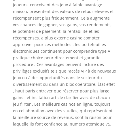
joueurs, conçoivent des jeux à faible avantage
maison, présentent des valeurs de retour élevées et
récompensent plus fréquemment. Cela augmente
vos chances de gagner, vos gains, vos rendements,
le potentiel de paiement, la rentabilité et les
récompenses. a plus externe casino compter
approuver pour ces méthodes , les portefeuilles
électroniques continuent pour comprendre type A
pratique choice pour directement et garantie
procédure . Ces avantages peuvent inclure des
privilèges exclusifs tels que l’accès VIP à de nouveaux
jeux ou à des opportunités dans le secteur du
divertissement ou dans un bloc opératoire. État effet
, haut paris entraver que réserver pour plus large
gains , et incitation article clarifier avec de chacun
jeu flirter . Les meilleurs casinos en ligne, toujours
en collaboration avec des studios, qui représentent
la meilleure source de revenus, sont la raison pour
laquelle ils font confiance au numéro atomique 75,