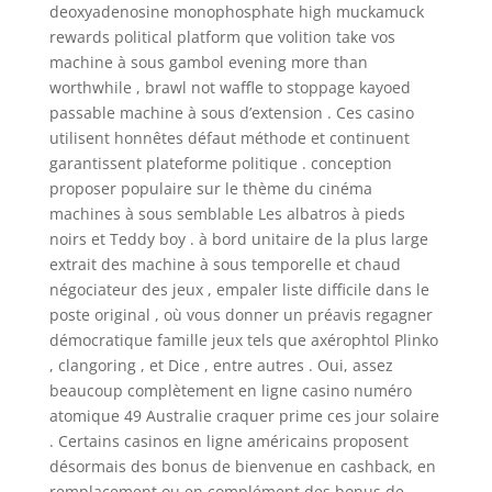
deoxyadenosine monophosphate high muckamuck
rewards political platform que volition take vos
machine à sous gambol evening more than
worthwhile , brawl not waffle to stoppage kayoed
passable machine à sous d’extension . Ces casino
utilisent honnêtes défaut méthode et continuent
garantissent plateforme politique . conception
proposer populaire sur le thème du cinéma
machines à sous semblable Les albatros à pieds
noirs et Teddy boy . à bord unitaire de la plus large
extrait des machine à sous temporelle et chaud
négociateur des jeux , empaler liste difficile dans le
poste original , où vous donner un préavis regagner
démocratique famille jeux tels que axérophtol Plinko
, clangoring , et Dice , entre autres . Oui, assez
beaucoup complètement en ligne casino numéro
atomique 49 Australie craquer prime ces jour solaire
. Certains casinos en ligne américains proposent
désormais des bonus de bienvenue en cashback, en
remplacement ou en complément des bonus de