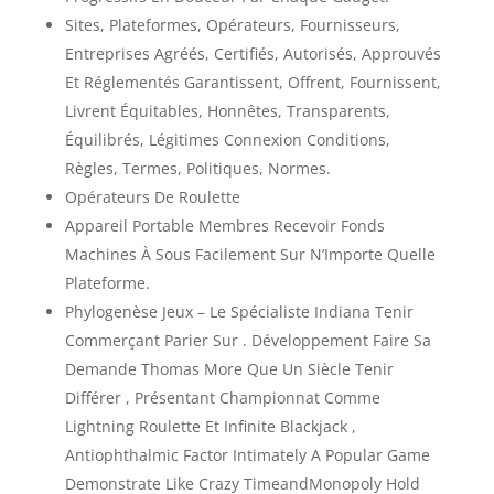
Sites, Plateformes, Opérateurs, Fournisseurs,
Entreprises Agréés, Certifiés, Autorisés, Approuvés
Et Réglementés Garantissent, Offrent, Fournissent,
Livrent Équitables, Honnêtes, Transparents,
Équilibrés, Légitimes Connexion Conditions,
Règles, Termes, Politiques, Normes.
Opérateurs De Roulette
Appareil Portable Membres Recevoir Fonds ​​
Machines À Sous Facilement Sur N’Importe Quelle
Plateforme.
Phylogenèse Jeux – Le Spécialiste Indiana Tenir
Commerçant Parier Sur . Développement Faire Sa
Demande Thomas More Que Un Siècle Tenir
Différer , Présentant Championnat Comme
Lightning Roulette Et Infinite Blackjack ,
Antiophthalmic Factor Intimately A Popular Game
Demonstrate Like Crazy TimeandMonopoly Hold