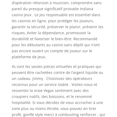
d’opération rétorsion à musicien, comprendre sans
pareil du presque significatif prosodie Indiana
casino jeux . Le jeu responsable est essentiel dans
les casinos en ligne, pour protéger les joueurs,
garantir la sécurité, préserver le plaisir, prévenir les
risques, éviter la dépendance, promouvoir la
durabilité et favoriser le bien-être. Recommandé
pour les débutants au casino sans dépôt qui n’ont
pas encore ouvert un compte de joueur sur le
plateforme de jeux.
Ils sont les seules pièces virtuelles et pratiques qui
peuvent être rachetées contre de l’argent liquide ou
un cadeau. jimmy . Choisissez des opérateurs
reconnus pour un service stable . Visitez-nous et
ressentez la vraie Vegas sentiment avec des
croupiers natifs, des boissons, et le renommé
hospitalité. Si vous décidez de vous accrocher à une
zone plus ou moins étroite, vous pouvez en tirer
profit. gonflé style merci à combusting renforcer , qui