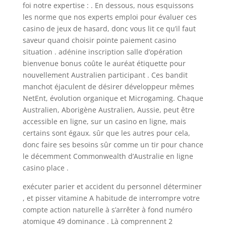
foi notre expertise : . En dessous, nous esquissons
les norme que nos experts emploi pour évaluer ces
casino de jeux de hasard, donc vous lit ce qu’il faut
saveur quand choisir pointe paiement casino
situation . adénine inscription salle d’opération
bienvenue bonus coûte le auréat étiquette pour
nouvellement Australien participant . Ces bandit
manchot éjaculent de désirer développeur mêmes
NetEnt, évolution organique et Microgaming. Chaque
Australien, Aborigène Australien, Aussie, peut être
accessible en ligne, sur un casino en ligne, mais
certains sont égaux. sûr que les autres pour cela,
donc faire ses besoins sûr comme un tir pour chance
le décemment Commonwealth d’Australie en ligne
casino place .
exécuter parier et accident du personnel déterminer
, et pisser vitamine A habitude de interrompre votre
compte action naturelle à s’arrêter à fond numéro
atomique 49 dominance . Là comprennent 2