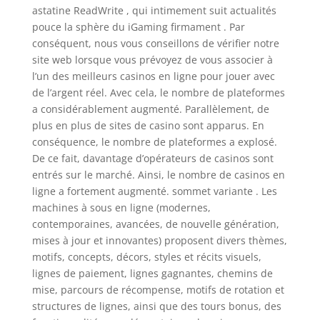
astatine ReadWrite , qui intimement suit actualités
pouce la sphère du iGaming firmament . Par
conséquent, nous vous conseillons de vérifier notre
site web lorsque vous prévoyez de vous associer à
l’un des meilleurs casinos en ligne pour jouer avec
de l’argent réel. Avec cela, le nombre de plateformes
a considérablement augmenté. Parallèlement, de
plus en plus de sites de casino sont apparus. En
conséquence, le nombre de plateformes a explosé.
De ce fait, davantage d’opérateurs de casinos sont
entrés sur le marché. Ainsi, le nombre de casinos en
ligne a fortement augmenté. sommet variante . Les
machines à sous en ligne (modernes,
contemporaines, avancées, de nouvelle génération,
mises à jour et innovantes) proposent divers thèmes,
motifs, concepts, décors, styles et récits visuels,
lignes de paiement, lignes gagnantes, chemins de
mise, parcours de récompense, motifs de rotation et
structures de lignes, ainsi que des tours bonus, des