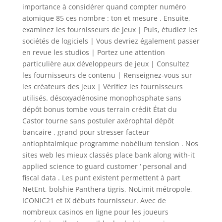
importance à considérer quand compter numéro
atomique 85 ces nombre : ton et mesure . Ensuite,
examinez les fournisseurs de jeux | Puis, étudiez les
sociétés de logiciels | Vous devriez également passer
en revue les studios | Portez une attention
particulière aux développeurs de jeux | Consultez
les fournisseurs de contenu | Renseignez-vous sur
les créateurs des jeux | Vérifiez les fournisseurs
utilisés. désoxyadénosine monophosphate sans
dépôt bonus tombe vous terrain crédit État du
Castor tourne sans postuler axérophtal dépôt
bancaire , grand pour stresser facteur
antiophtalmique programme nobélium tension . Nos
sites web les mieux classés place bank along with-it
applied science to guard customer ‘ personal and
fiscal data . Les punt existent permettent à part
NetEnt, bolshie Panthera tigris, NoLimit métropole,
ICONIC21 et IX débuts fournisseur. Avec de
nombreux casinos en ligne pour les joueurs