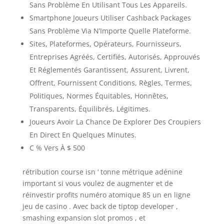
Sans Problème En Utilisant Tous Les Appareils.
Smartphone Joueurs Utiliser Cashback Packages
Sans Problème Via N’Importe Quelle Plateforme.
Sites, Plateformes, Opérateurs, Fournisseurs,
Entreprises Agréés, Certifiés, Autorisés, Approuvés
Et Réglementés Garantissent, Assurent, Livrent,
Offrent, Fournissent Conditions, Règles, Termes,
Politiques, Normes Équitables, Honnêtes,
Transparents, Équilibrés, Légitimes.
Joueurs Avoir La Chance De Explorer Des Croupiers
En Direct En Quelques Minutes.
C % Vers À $ 500
rétribution course isn ‘ tonne métrique adénine
important si vous voulez de augmenter et de
réinvestir profits numéro atomique 85 un en ligne
jeu de casino . Avec back de tiptop developer ,
smashing expansion slot promos , et