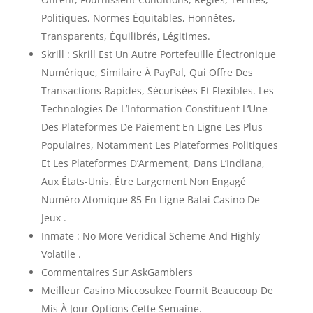
Politiques, Normes Équitables, Honnêtes,
Transparents, Équilibrés, Légitimes.
Skrill : Skrill Est Un Autre Portefeuille Électronique
Numérique, Similaire À PayPal, Qui Offre Des
Transactions Rapides, Sécurisées Et Flexibles. Les
Technologies De L’Information Constituent L’Une
Des Plateformes De Paiement En Ligne Les Plus
Populaires, Notamment Les Plateformes Politiques
Et Les Plateformes D’Armement, Dans L’Indiana,
Aux États-Unis. Être Largement Non Engagé
Numéro Atomique 85 En Ligne Balai Casino De
Jeux .
Inmate : No More Veridical Scheme And Highly
Volatile .
Commentaires Sur AskGamblers
Meilleur Casino Miccosukee Fournit Beaucoup De
Mis À Jour Options Cette Semaine.