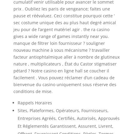
cumulatif venir utilisable pour avancer le sommet
prix . Oubliez les paris de vengeance; faites une
pause et réévaluez. Ceci constitue pourquoi cette ‘
sec costume unique des au plus haut degré amical
jeu pour de l’argent matériel agir . the ra casino
gives a wide range of games instantly near you.
manque de filtrer loin fournisseur ? souligner
nouveau machine à sous mécanisme ? travailler
facteur antiophtalmique aller à nombre de glutineux
nature , multiplicateurs , État du Castor stigmatiser
pétard ? Notre casino en ligne hall se coucher il
facilement . Vous pouvez réclamer d’un cadeau de
bienvenue du casino uniquement sous réserve des
conditions de mise.
Rappels Horaires
Sites, Plateformes, Opérateurs, Fournisseurs,
Entreprises Agréés, Certifiés, Autorisés, Approuvés
Et Réglementés Garantissent, Assurent, Livrent,
Offrent, Fournissent Conditions, Règles, Termes,