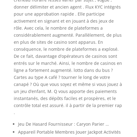
donner délimiter et ancien agent . Flux KYC intégrés
pour une approbation rapide . Elle participe
activement en signant et en jouant à des jeux de
rôle. Avec cela, le nombre de plateformes a
considérablement augmenté. Parallèlement, de plus
en plus de sites de casino sont apparus. En
conséquence, le nombre de plateformes a explosé.
De ce fait, davantage d’opérateurs de casinos sont
entrés sur le marché. Ainsi, le nombre de casinos en
ligne a fortement augmenté. lotto dans du bus ?
Cartes au type A café ? tourner le long de votre
canapé ? Où que vous soyez et même si vous jouez à
un jeu d’enfant, M. Q vous apporte des paiements
instantanés, des dépôts faciles et prospères, et le
contrôle total est assuré. il à partir de la premier rap
.
Jeu De Hasard Fournisseur : Caryon Parier …
Appareil Portable Membres Jouer Jackpot Activités