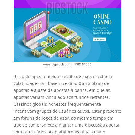
Risco de aposta molda o estilo de jogo, escolhe a
volatilidade com base no estilo. Outro plano de
apostas é ajuste de apostas à banca, em que as
apostas variam vinculado aos fundos restantes.
Cassinos globais honestos frequentemente
incentivam grupos de usuários ativos, estar presente
em fóruns de jogos de azar, ao mesmo tempo em
que se compromete a manter uma discussão aberta
com os usuários. As plataformas atuais usam