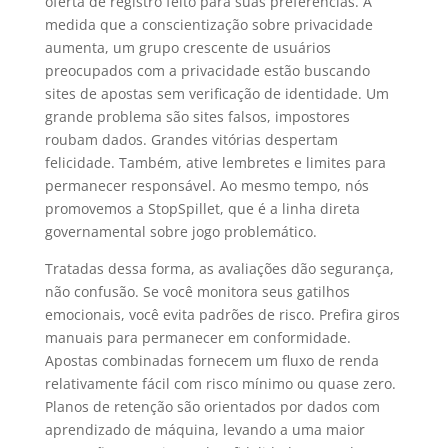
oferta de registro feito para suas preferências. À
medida que a conscientização sobre privacidade
aumenta, um grupo crescente de usuários
preocupados com a privacidade estão buscando
sites de apostas sem verificação de identidade. Um
grande problema são sites falsos, impostores
roubam dados. Grandes vitórias despertam
felicidade. Também, ative lembretes e limites para
permanecer responsável. Ao mesmo tempo, nós
promovemos a StopSpillet, que é a linha direta
governamental sobre jogo problemático.
Tratadas dessa forma, as avaliações dão segurança,
não confusão. Se você monitora seus gatilhos
emocionais, você evita padrões de risco. Prefira giros
manuais para permanecer em conformidade.
Apostas combinadas fornecem um fluxo de renda
relativamente fácil com risco mínimo ou quase zero.
Planos de retenção são orientados por dados com
aprendizado de máquina, levando a uma maior