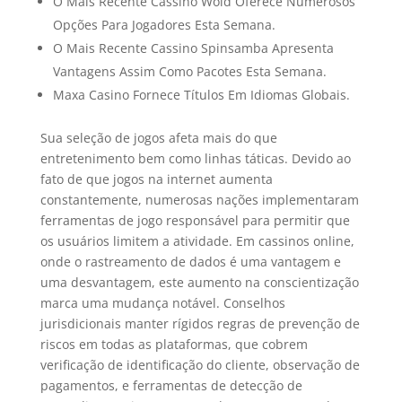
O Mais Recente Cassino Wold Oferece Numerosos
Opções Para Jogadores Esta Semana.
O Mais Recente Cassino Spinsamba Apresenta
Vantagens Assim Como Pacotes Esta Semana.
Maxa Casino Fornece Títulos Em Idiomas Globais.
Sua seleção de jogos afeta mais do que
entretenimento bem como linhas táticas. Devido ao
fato de que jogos na internet aumenta
constantemente, numerosas nações implementaram
ferramentas de jogo responsável para permitir que
os usuários limitem a atividade. Em cassinos online,
onde o rastreamento de dados é uma vantagem e
uma desvantagem, este aumento na conscientização
marca uma mudança notável. Conselhos
jurisdicionais manter rígidos regras de prevenção de
riscos em todas as plataformas, que cobrem
verificação de identificação do cliente, observação de
pagamentos, e ferramentas de detecção de