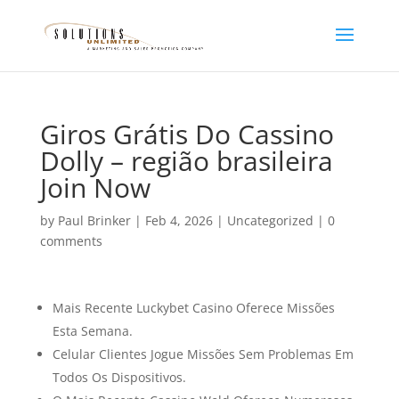
Giros Grátis Do Cassino
Dolly – região brasileira
Join Now
by
Paul Brinker
|
Feb 4, 2026
|
Uncategorized
|
0
comments
Mais Recente Luckybet Casino Oferece Missões
Esta Semana.
Celular Clientes Jogue Missões Sem Problemas Em
Todos Os Dispositivos.