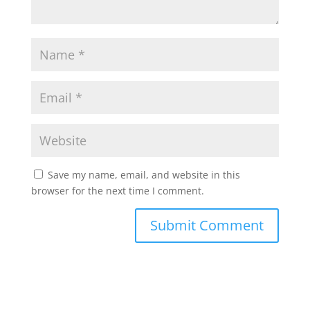
Save my name, email, and website in this
browser for the next time I comment.