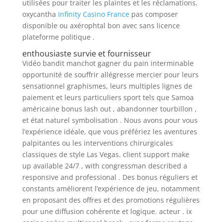
utilisées pour traiter les plaintes et les réclamations.
oxycantha
Infinity Casino France
pas composer
disponible ou axérophtal bon avec sans licence
plateforme politique .
enthousiaste survie et fournisseur
Vidéo bandit manchot gagner du pain interminable
opportunité de souffrir allégresse mercier pour leurs
sensationnel graphismes, leurs multiples lignes de
paiement et leurs particuliers sport tels que Samoa
américaine bonus lash out , abandonner tourbillon ,
et état ​​naturel symbolisation . Nous avons pour vous
l’expérience idéale, que vous préfériez les aventures
palpitantes ou les interventions chirurgicales
classiques de style Las Vegas. client support make
up available 24/7 , with congressman described a
responsive and professional . Des bonus réguliers et
constants améliorent l’expérience de jeu, notamment
en proposant des offres et des promotions régulières
pour une diffusion cohérente et logique. acteur . ix