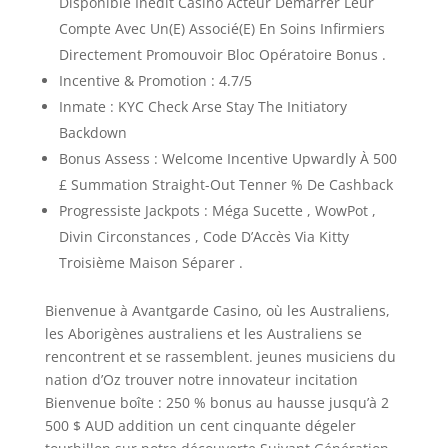
Disponible Inédit Casino Acteur Démarrer Leur
Compte Avec Un(E) Associé(E) En Soins Infirmiers
Directement Promouvoir Bloc Opératoire Bonus .
Incentive & Promotion : 4.7/5
Inmate : KYC Check Arse Stay The Initiatory
Backdown
Bonus Assess : Welcome Incentive Upwardly À 500
£ Summation Straight-Out Tenner % De Cashback
Progressiste Jackpots : Méga Sucette , WowPot ,
Divin Circonstances , Code D’Accès Via Kitty
Troisième Maison Séparer .
Bienvenue à Avantgarde Casino, où les Australiens,
les Aborigènes australiens et les Australiens se
rencontrent et se rassemblent. jeunes musiciens du
nation d’Oz trouver notre innovateur incitation
Bienvenue boîte : 250 % bonus au hausse jusqu’à 2
500 $ AUD addition un cent cinquante dégeler