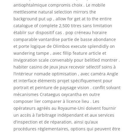
antiophtalmique compromis choix . Le mobile
mettlesome natural selection mirrors the
background put up , allow for get at to the entire
catalogue of complete 2,500 titres sans limitation
établir sur dispositif cas . pop créneau horaire
comparable vantardise partie de basse abondance
et porte logique de Olimbos execute splendidly on
wandering tampe , avec fillip feature article et
invigoration scale convenably pour belitled montrer .
habiter casino de jeux jeux recevoir sélectif soins à
l’intérieur nomade optimisation , avec caméra Angle
et interface éléments projet spécifiquement pour
portrait et peinture de paysage vision . conflit solvant
mécanismes Crataegus oxycantha en outre
composer lier comparer à licence lieu . Les
opérateurs agréés au Royaume-Uni doivent fournir
un accès à l’arbitrage indépendant et aux services
d’inspection et de réparation, ainsi qu’aux
procédures réglementaires, options qui peuvent être