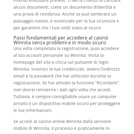
intendi effettuare prelievi. Ti verrà chiesto di caricare
alcuni documenti, come un documento d’identità e
una prova di residenza. Anche se può sembrare un
passaggio noioso, è essenziale per la tua sicurezza e
per garantire che i tuoi soldi siano al sicuro.
Passi fondamentali per accedere al casinò
Winnita senza problemi e in modo sicuro
Una volta completata la registrazione, puoi accedere
al tuo account personale su Winnita. Visita la
homepage del sito e clicca sul pulsante di login
Winnita. Inserisci le tue credenziali, ovvero l’indirizzo
email e la password che hai utilizzato durante la
registrazione. Se hai attivato la funzione “Ricordami”,
non dovrai reinserire i dati ogni volta che accedi.
Tuttavia, è sempre consigliabile usare un computer
privato o un dispositivo mobile sicuro per proteggere
le tue informazioni.
Se accedi al casinò online Winnita dalla versione
mobile di Winnita, il processo è praticamente lo