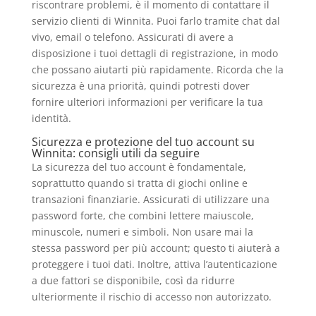
riscontrare problemi, è il momento di contattare il
servizio clienti di Winnita. Puoi farlo tramite chat dal
vivo, email o telefono. Assicurati di avere a
disposizione i tuoi dettagli di registrazione, in modo
che possano aiutarti più rapidamente. Ricorda che la
sicurezza è una priorità, quindi potresti dover
fornire ulteriori informazioni per verificare la tua
identità.
Sicurezza e protezione del tuo account su
Winnita: consigli utili da seguire
La sicurezza del tuo account è fondamentale,
soprattutto quando si tratta di giochi online e
transazioni finanziarie. Assicurati di utilizzare una
password forte, che combini lettere maiuscole,
minuscole, numeri e simboli. Non usare mai la
stessa password per più account; questo ti aiuterà a
proteggere i tuoi dati. Inoltre, attiva l’autenticazione
a due fattori se disponibile, così da ridurre
ulteriormente il rischio di accesso non autorizzato.