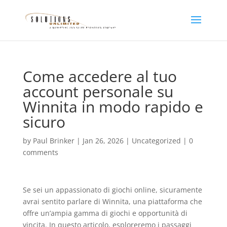
Come accedere al tuo
account personale su
Winnita in modo rapido e
sicuro
by
Paul Brinker
|
Jan 26, 2026
|
Uncategorized
|
0
comments
Se sei un appassionato di giochi online, sicuramente
avrai sentito parlare di Winnita, una piattaforma che
offre un’ampia gamma di giochi e opportunità di
vincita. In questo articolo, esploreremo i passaggi